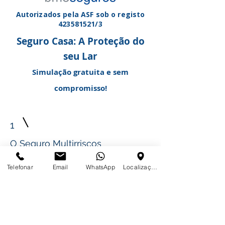
Autorizados pela ASF sob o registo
423581521
/3
Seguro Casa: A Proteção do
seu Lar
Simulação gratuita e sem
compromisso!
1
O Seguro Multirriscos
No seguro multirriscos (cobertura
Telefonar
Email
WhatsApp
Localização
de vários riscos) pode subscrever
proteção para o seu imóvel (edifício)
e/ou recheio.​
Este produto permite subscrever